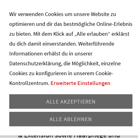
Navigation öffnen
Wir verwenden Cookies um unsere Website zu
optimieren und dir das bestmögliche Online-Erlebnis
zu bieten. Mit dem Klick auf „Alle erlauben“ erklärst
du dich damit einverstanden. Weiterführende
Informationen erhälst du in unserer
Datenschutzerklärung, die Möglichkeit, einzelne
Cookies zu konfigurieren in unserem Cookie-
FRISEUR
Kontrollzentrum.
Erweiterte Einstellungen
Powered by
Translate
ALLE AKZEPTIEREN
ALLE ABLEHNEN
Haarschnitte, Hairstyling, Colorationen
& Extension sowie Haarpflege und